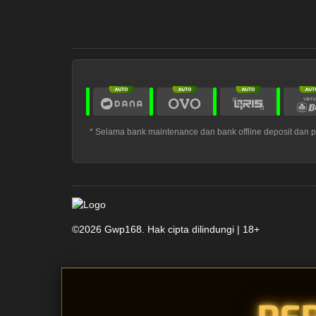
* Selama bank maintenance dan bank offline deposit dan p
©2026 Gwp168. Hak cipta dilindungi | 18+