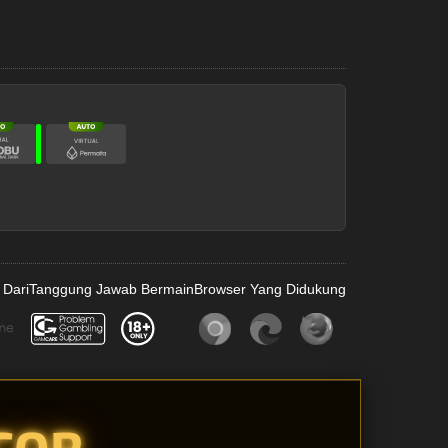
 Dari
Tanggung Jawab Bermain
Browser Yang Didukung