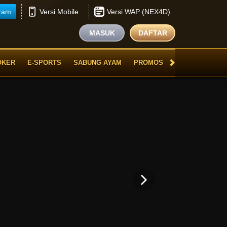
gram
Versi Mobile
Versi WAP (NEX4D)
MASUK
DAFTAR
OKER
E-SPORTS
SABUNG AYAM
PROMOSI