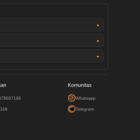
gan
Komunitas
878607168
Whatsapp
168
Telegram