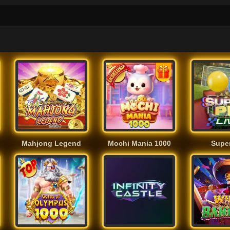
Mahjong Legend
Mochi Mania 1000
Supe