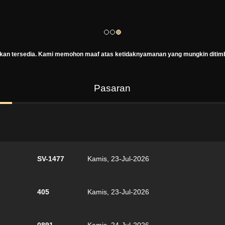
 tersedia. Kami memohon maaf atas ketidaknyamanan yang mungkin ditimbulkan
Pasaran
SV-1477
Kamis, 23-Jul-2026
405
Kamis, 23-Jul-2026