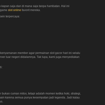
 kapan saja dan di mana saja tanpa hambatan. Hal ini
s game
slot online
favorit mereka.
win terpercaya:
kenyamanan member agar permainan slot gacor hari ini selalu
ver luar negeri didalamnya. Tak lupa, kami juga menyediakan
6:
bukan cuman mitos, tetapi adalah momen ketika hoki, strategi,
ain karena semua punya kesempatan jadi legenda. Jadi kalau
us.