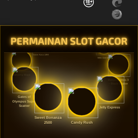
PERMAINAN SLOT GACOR
Wild Bounty
Showdown
Slot88 Gates of
Gatot Kaca 1000
Wild Bandito
Mahjong Ways
Mahjong Wins 3
– Black Scatter
Gates of
Olympus Super
Scatter
Jelly Express
Sweet Bonanza
2500
Candy Rush