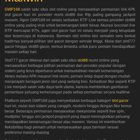
GWP168
salah satu situs slot online yang menawarkan permainan link APK
slot gacor hari ini provider resmi slot88 live Rtp paling gampang jackpot
maxwin. Agen GWP168 ini selalu sediakan RTP Live semua provider slot88
online yang paling viral untuk kemenangan lebih besar. Akurasi bocoran live
RTP mencapai 97%, agen slot gacor hari ini selalu menjadi yang terupdate
dan terpercaya di Indonesia. Bermain slot online kini semakin seru berkat
hadirnya banyak pilihan slot gacor dengan winrate tinggi. Mulai dari slot777
gacor hingga slot88 gacor, semua tersedia untuk para pemain mendapatkan
maxwin setiap hari.
Slot777 gacor dikenal dari salah satu situs
slot88
resmi online yang
menawarkan berbagai pilihan permainan dari provider populer dengan
sistem yang terus diperbarui untuk memudahkan meraih kemenangan.
Akses melalui APK maupun link resmi, pemain tetap dapat dengan mudah
menjelajahi beragam jenis slot yang sedang tren. Kehadiran fitur seperti RTP
Live menjadi salah satu daya tarik utama, karena memberikan gambaran
persentase peluang kemenangan pada setiap permainan secara realtime.
Platform seperti GWP168 juga menyediakan berbagai kategori
slot gacor
hari ini, mulai dari sistem yang canggih, modern hingga dengan fitur bonus
besar. Beberapa permainan menawarkan mekanisme seperti free spin,
multiplier, hingga slot jackpot progresif yang dapat meningkatkan peluang
mendapatkan kemenangan besar atau maxwin. Variasi ini memberikan
fleksibilitas bagi pemain untuk menyesuaikan gaya bermain sesuai
preferensi masing-masing.