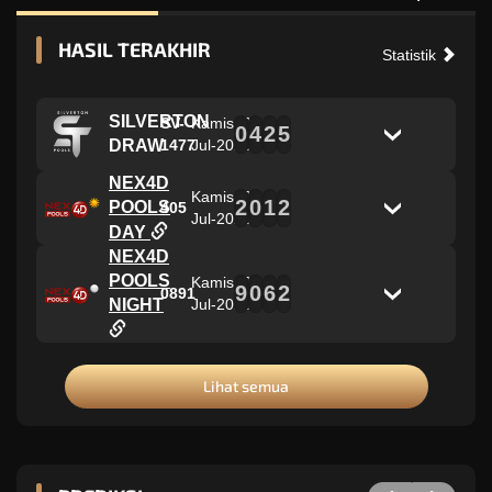
HASIL TERAKHIR
Statistik
SILVERTON
SV-
Kamis, 23-
0
4
2
5
DRAW
1477
Jul-2026
NEX4D
Kamis, 23-
2
0
1
2
POOLS
405
Jul-2026
DAY
NEX4D
POOLS
Kamis, 24-
9
0
6
2
0891
NIGHT
Jul-2026
Lihat semua