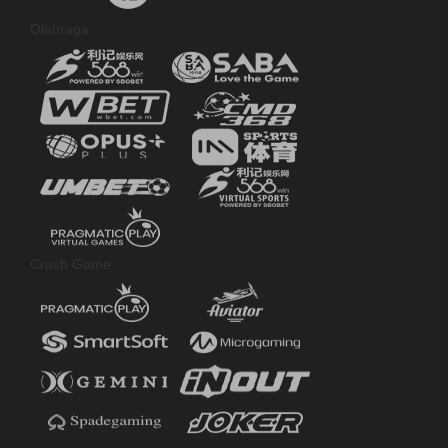
Olahraga
Crash Game