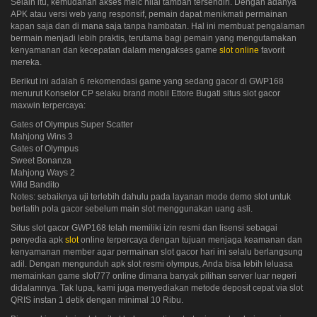
Selain itu, kemudahan akses melc nilai tambah tersendiri. Dengan adanya
APK atau versi web yang responsif, pemain dapat menikmati permainan
kapan saja dan di mana saja tanpa hambatan. Hal ini membuat pengalaman
bermain menjadi lebih praktis, terutama bagi pemain yang mengutamakan
kenyamanan dan kecepatan dalam mengakses game
slot online
favorit
mereka.
Berikut ini adalah 6 rekomendasi game yang sedang gacor di GWP168
menurut Konselor CP selaku brand mobil Ettore Bugati situs slot gacor
maxwin terpercaya:
Gates of Olympus Super Scatter
Mahjong Wins 3
Gates of Olympus
Sweet Bonanza
Mahjong Ways 2
Wild Bandito
Notes: sebaiknya uji terlebih dahulu pada layanan mode demo slot untuk
berlatih pola gacor sebelum main slot menggunakan uang asli.
Situs slot gacor GWP168 telah memiliki izin resmi dan lisensi sebagai
penyedia apk
slot
online terpercaya dengan tujuan menjaga keamanan dan
kenyamanan member agar permainan slot gacor hari ini selalu berlangsung
adil. Dengan mengunduh apk slot resmi olympus, Anda bisa lebih leluasa
memainkan game slot777 online dimana banyak pilihan server luar negeri
didalamnya. Tak lupa, kami juga menyediakan metode deposit cepat via slot
QRIS instan 1 detik dengan minimal 10 Ribu.