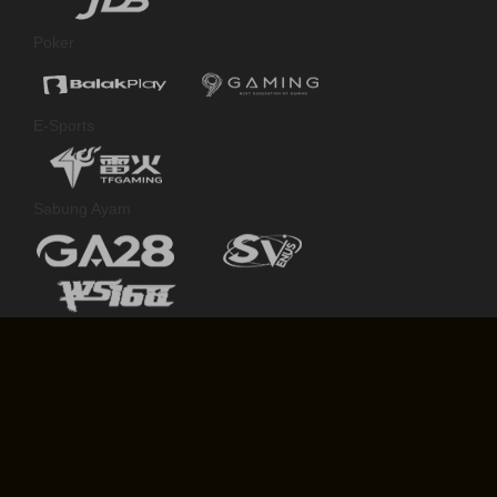
Poker
E-Sports
Sabung Ayam