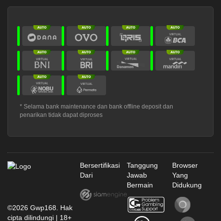
* Selama bank maintenance dan bank offline deposit dan
penarikan tidak dapat diproses
Bersertifikasi
Tanggung
Browser
Dari
Jawab
Yang
Bermain
Didukung
©2026 Gwp168. Hak
cipta dilindungi | 18+