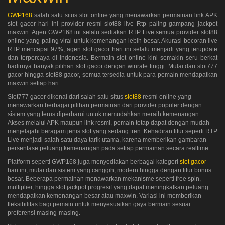
GWP168
salah satu situs slot online yang menawarkan permainan link APK
slot gacor hari ini provider resmi slot88 live Rtp paling gampang jackpot
maxwin. Agen GWP168 ini selalu sediakan RTP Live semua provider slot88
online yang paling viral untuk kemenangan lebih besar. Akurasi bocoran live
RTP mencapai 97%, agen slot gacor hari ini selalu menjadi yang terupdate
dan terpercaya di Indonesia. Bermain slot online kini semakin seru berkat
hadirnya banyak pilihan slot gacor dengan winrate tinggi. Mulai dari slot777
gacor hingga slot88 gacor, semua tersedia untuk para pemain mendapatkan
maxwin setiap hari.
Slot777 gacor dikenal dari salah satu situs
slot88
resmi online yang
menawarkan berbagai pilihan permainan dari provider populer dengan
sistem yang terus diperbarui untuk memudahkan meraih kemenangan.
Akses melalui APK maupun link resmi, pemain tetap dapat dengan mudah
menjelajahi beragam jenis slot yang sedang tren. Kehadiran fitur seperti RTP
Live menjadi salah satu daya tarik utama, karena memberikan gambaran
persentase peluang kemenangan pada setiap permainan secara realtime.
Platform seperti GWP168 juga menyediakan berbagai kategori
slot gacor
hari ini, mulai dari sistem yang canggih, modern hingga dengan fitur bonus
besar. Beberapa permainan menawarkan mekanisme seperti free spin,
multiplier, hingga slot jackpot progresif yang dapat meningkatkan peluang
mendapatkan kemenangan besar atau maxwin. Variasi ini memberikan
fleksibilitas bagi pemain untuk menyesuaikan gaya bermain sesuai
preferensi masing-masing.