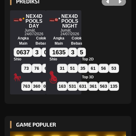
PREDIKSI
NEX4D
NEX4D
POOLS
POOLS
DAY
NIGHT
Jumát,
Jumát,
24/07/2026
24/07/2026
Angka
Colok
Angka
Colok
Main
Bebas
Main
Bebas
0637
3
0
1635
3
5
Shio
Top 2D
Shio
Top 2D
73
76
67
70
31
03
51
30
35
61
56
53
Top 3D
Top 3D
763
360
073
306
163
036
531
630
631
361
563
135
GAME POPULER