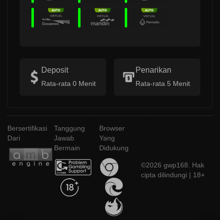
Deposit
Penarikan
Rata-rata 0 Menit
Rata-rata 5 Menit
Bersertifikasi
Tanggung
Browser
Dari
Jawab
Yang
Bermain
Didukung
©2026 gwp168. Hak
cipta dilindungi | 18+