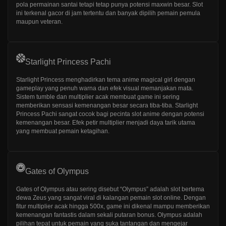
pola permainan santai tetapi tetap punya potensi maxwin besar. Slot
ini terkenal gacor di jam tertentu dan banyak dipilih pemain pemula
maupun veteran.
Starlight Princess Pachi
Starlight Princess menghadirkan tema anime magical girl dengan
gameplay yang penuh warna dan efek visual memanjakan mata.
Sistem tumble dan multiplier acak membuat game ini sering
memberikan sensasi kemenangan besar secara tiba-tiba. Starlight
Princess Pachi sangat cocok bagi pecinta slot anime dengan potensi
kemenangan besar. Efek petir multiplier menjadi daya tarik utama
yang membuat pemain ketagihan.
Gates of Olympus
Gates of Olympus atau sering disebut “Olympus” adalah slot bertema
dewa Zeus yang sangat viral di kalangan pemain slot online. Dengan
fitur multiplier acak hingga 500x, game ini dikenal mampu memberikan
kemenangan fantastis dalam sekali putaran bonus. Olympus adalah
pilihan tepat untuk pemain yang suka tantangan dan mengejar