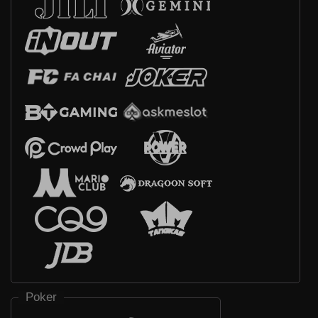
Poker