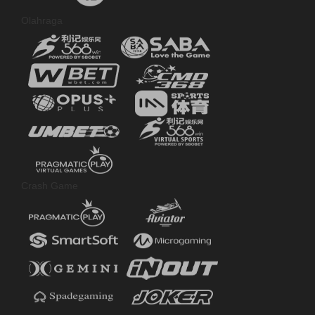
Olahraga
Crash Game