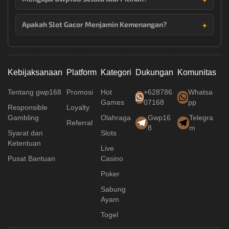
Apakah Slot Gacor Menjamin Kemenangan?
Kebijaksanaan
Platform
Kategori
Dukungan
Komunitas
Tentang gwp168
Promosi
Hot
+628786
Whatsa
Games
07168
pp
Responsible
Loyalty
Gambling
Olahraga
Gwp16
Telegra
Referral
8
m
Syarat dan
Slots
Ketentuan
Live
Pusat Bantuan
Casino
Poker
Sabung
Ayam
Togel