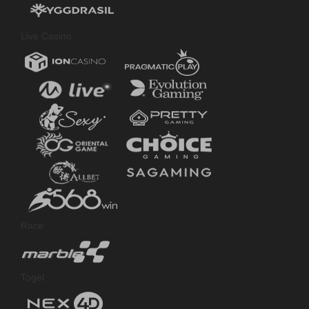
Live Casino
Race
Togel