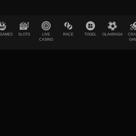
 GAMES
SLOTS
LIVE
RACE
TOGEL
OLAHRAGA
CRA
CASINO
GA