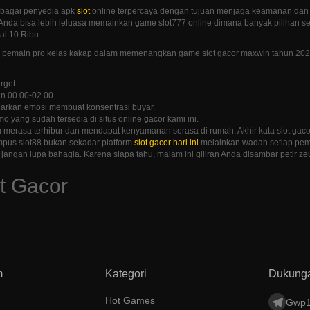
sebagai penyedia apk
slot
online terpercaya dengan tujuan menjaga keamanan dan 
nda bisa lebih leluasa memainkan game slot777 online dimana banyak pilihan ser
al 10 Ribu.
dari pemain pro kelas kakap dalam memenangkan game slot gacor maxwin tahun 202
rget.
n 00.00-02.00
 biarkan emosi membuat konsentrasi buyar.
o yang sudah tersedia di situs online gacor kami ini.
merasa terhibur dan mendapat kenyamanan serasa di rumah. Akhir kata slot gacor 
lympus slot88 bukan sekadar platform
slot gacor hari ini
melainkan wadah setiap pem
n jangan lupa bahagia. Karena siapa tahu, malam ini giliran Anda disambar petir ze
t Gacor
m
Kategori
Dukung
Hot Games
Gwp16