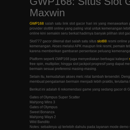
GWP168: Situs Slot G
Maxwin
GWP168
salah satu link slot gacor hari ini yang menawarka
provider slot88 online yang paling viral untuk kemenangan lebi
online kini semakin seru berkat hadirnya banyak pilihan slot g
Slot777 gacor dikenal dari salah satu situs
slot88
resmi online 
kemenangan. Akses melalui APK maupun link resmi, pemain tetap
karena memberikan gambaran persentase peluang kemenangan 
Platform seperti GWP168 juga menyediakan berbagai kategori
free spin, multiplier, hingga slot jackpot progresif yang dap
bermain sesuai preferensi masing-masing.
Selain itu, kemudahan akses melc nilai tambah tersendiri. De
membuat pengalaman bermain menjadi lebih praktis, terut
Berikut ini adalah 6 rekomendasi game yang sedang gacor di G
Gates of Olympus Super Scatter
Mahjong Wins 3
Gates of Olympus
Sweet Bonanza
Mahjong Ways 2
Wild Bandito
Notes: sebaiknya uji terlebih dahulu pada layanan mode demo s