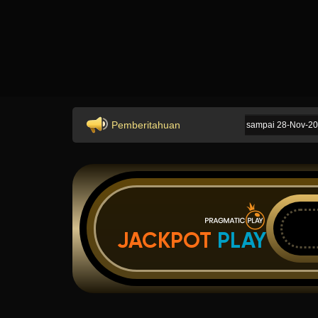
Pemberitahuan
n Terjadwal: Playtech pada 21-Nov-2025 dari 17.01.28 sampai 28-Nov-2025 18.0
JACKPOT
PLAY