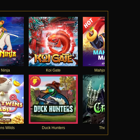
 Ninja
Koi Gate
Mahjong Magic
ins Wilds
Duck Hunters
The Crypt