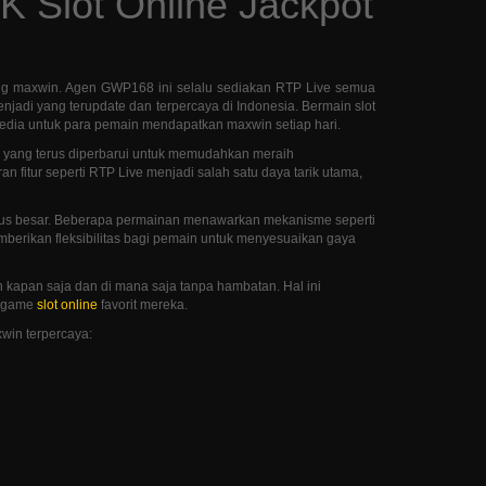
K Slot Online Jackpot
mpang maxwin. Agen GWP168 ini selalu sediakan RTP Live semua
enjadi yang terupdate dan terpercaya di Indonesia. Bermain slot
ersedia untuk para pemain mendapatkan maxwin setiap hari.
m yang terus diperbarui untuk memudahkan meraih
fitur seperti RTP Live menjadi salah satu daya tarik utama,
bonus besar. Beberapa permainan menawarkan mekanisme seperti
emberikan fleksibilitas bagi pemain untuk menyesuaikan gaya
 kapan saja dan di mana saja tanpa hambatan. Hal ini
s game
slot online
favorit mereka.
win terpercaya: