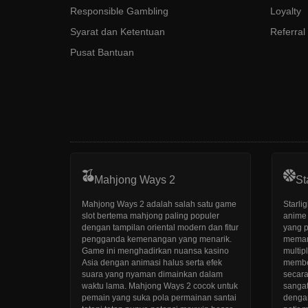
Responsible Gambling
Loyalty
Syarat dan Ketentuan
Referral
Pusat Bantuan
Mahjong Ways 2
St
Mahjong Ways 2 adalah salah satu game
Starli
slot bertema mahjong paling populer
anime 
dengan tampilan oriental modern dan fitur
yang p
pengganda kemenangan yang menarik.
meman
Game ini menghadirkan nuansa kasino
multip
Asia dengan animasi halus serta efek
membe
suara yang nyaman dimainkan dalam
secara 
waktu lama. Mahjong Ways 2 cocok untuk
sangat
pemain yang suka pola permainan santai
dengan