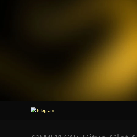
o****8
IDR
1,423,450.00
Wild West Gold
kip****5
IDR
1,361,000.00
Gates of Olympus Super
Scatter
accmax****2
IDR
1,206,330.00
Sugar Rush 1000
putrabo****4
IDR
1,156,000.00
Wild West Gold
duak****8
IDR
938,000.00
Gates of Olympus 1000