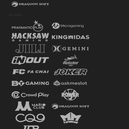
Arcade