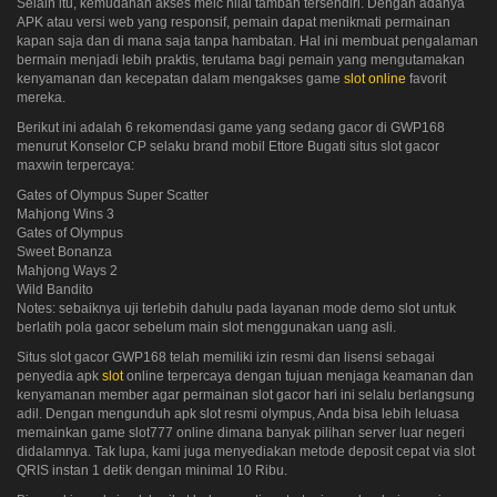
Selain itu, kemudahan akses melc nilai tambah tersendiri. Dengan adanya
APK atau versi web yang responsif, pemain dapat menikmati permainan
kapan saja dan di mana saja tanpa hambatan. Hal ini membuat pengalaman
bermain menjadi lebih praktis, terutama bagi pemain yang mengutamakan
kenyamanan dan kecepatan dalam mengakses game
slot online
favorit
mereka.
Berikut ini adalah 6 rekomendasi game yang sedang gacor di GWP168
menurut Konselor CP selaku brand mobil Ettore Bugati situs slot gacor
maxwin terpercaya:
Gates of Olympus Super Scatter
Mahjong Wins 3
Gates of Olympus
Sweet Bonanza
Mahjong Ways 2
Wild Bandito
Notes: sebaiknya uji terlebih dahulu pada layanan mode demo slot untuk
berlatih pola gacor sebelum main slot menggunakan uang asli.
Situs slot gacor GWP168 telah memiliki izin resmi dan lisensi sebagai
penyedia apk
slot
online terpercaya dengan tujuan menjaga keamanan dan
kenyamanan member agar permainan slot gacor hari ini selalu berlangsung
adil. Dengan mengunduh apk slot resmi olympus, Anda bisa lebih leluasa
memainkan game slot777 online dimana banyak pilihan server luar negeri
didalamnya. Tak lupa, kami juga menyediakan metode deposit cepat via slot
QRIS instan 1 detik dengan minimal 10 Ribu.