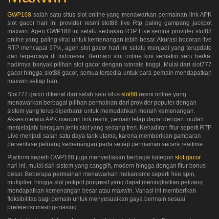
GWP168
salah satu situs slot online yang menawarkan permainan link APK
slot gacor hari ini provider resmi slot88 live Rtp paling gampang jackpot
maxwin. Agen GWP168 ini selalu sediakan RTP Live semua provider slot88
online yang paling viral untuk kemenangan lebih besar. Akurasi bocoran live
RTP mencapai 97%, agen slot gacor hari ini selalu menjadi yang terupdate
dan terpercaya di Indonesia. Bermain slot online kini semakin seru berkat
hadirnya banyak pilihan slot gacor dengan winrate tinggi. Mulai dari slot777
gacor hingga slot88 gacor, semua tersedia untuk para pemain mendapatkan
maxwin setiap hari.
Slot777 gacor dikenal dari salah satu situs
slot88
resmi online yang
menawarkan berbagai pilihan permainan dari provider populer dengan
sistem yang terus diperbarui untuk memudahkan meraih kemenangan.
Akses melalui APK maupun link resmi, pemain tetap dapat dengan mudah
menjelajahi beragam jenis slot yang sedang tren. Kehadiran fitur seperti RTP
Live menjadi salah satu daya tarik utama, karena memberikan gambaran
persentase peluang kemenangan pada setiap permainan secara realtime.
Platform seperti GWP168 juga menyediakan berbagai kategori
slot gacor
hari ini, mulai dari sistem yang canggih, modern hingga dengan fitur bonus
besar. Beberapa permainan menawarkan mekanisme seperti free spin,
multiplier, hingga slot jackpot progresif yang dapat meningkatkan peluang
mendapatkan kemenangan besar atau maxwin. Variasi ini memberikan
fleksibilitas bagi pemain untuk menyesuaikan gaya bermain sesuai
preferensi masing-masing.