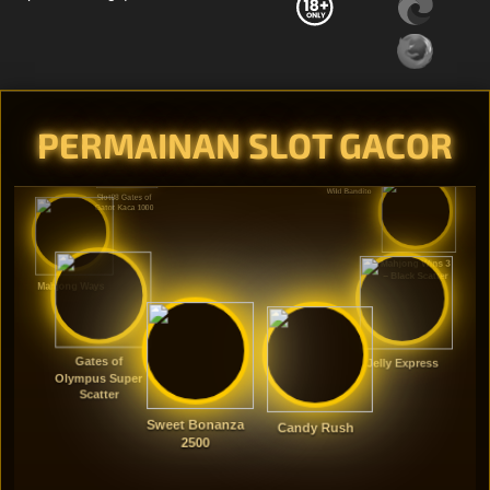
PERMAINAN SLOT GACOR
Wild Bounty
Showdown
Slot88 Gates of
Wild Bandito
Gatot Kaca 1000
Mahjong Wins 3
Mahjong Ways
– Black Scatter
Gates of
Olympus Super
Jelly Express
Scatter
Sweet Bonanza
Candy Rush
2500