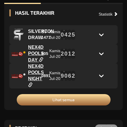
HASIL TERAKHIR
Statistik
SILVERTON
SV-
Kamis, 23-
0
4
2
5
DRAW
1477
Jul-2026
NEX4D
Kamis, 23-
2
0
1
2
POOLS
405
Jul-2026
DAY
NEX4D
POOLS
Kamis, 24-
9
0
6
2
0891
NIGHT
Jul-2026
Lihat semua