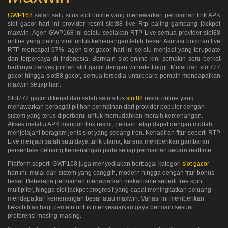
GWP168
salah satu situs slot online yang menawarkan permainan link APK
slot gacor hari ini provider resmi slot88 live Rtp paling gampang jackpot
maxwin. Agen GWP168 ini selalu sediakan RTP Live semua provider slot88
online yang paling viral untuk kemenangan lebih besar. Akurasi bocoran live
RTP mencapai 97%, agen slot gacor hari ini selalu menjadi yang terupdate
dan terpercaya di Indonesia. Bermain slot online kini semakin seru berkat
hadirnya banyak pilihan slot gacor dengan winrate tinggi. Mulai dari slot777
gacor hingga slot88 gacor, semua tersedia untuk para pemain mendapatkan
maxwin setiap hari.
Slot777 gacor dikenal dari salah satu situs
slot88
resmi online yang
menawarkan berbagai pilihan permainan dari provider populer dengan
sistem yang terus diperbarui untuk memudahkan meraih kemenangan.
Akses melalui APK maupun link resmi, pemain tetap dapat dengan mudah
menjelajahi beragam jenis slot yang sedang tren. Kehadiran fitur seperti RTP
Live menjadi salah satu daya tarik utama, karena memberikan gambaran
persentase peluang kemenangan pada setiap permainan secara realtime.
Platform seperti GWP168 juga menyediakan berbagai kategori
slot gacor
hari ini, mulai dari sistem yang canggih, modern hingga dengan fitur bonus
besar. Beberapa permainan menawarkan mekanisme seperti free spin,
multiplier, hingga slot jackpot progresif yang dapat meningkatkan peluang
mendapatkan kemenangan besar atau maxwin. Variasi ini memberikan
fleksibilitas bagi pemain untuk menyesuaikan gaya bermain sesuai
preferensi masing-masing.