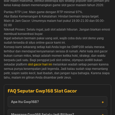
Biar makin maksimal, berikut beberapa tips strategi populer dari pemain pro
kelas kakap dalam memenangkan game slot gacor maxwin tahun 2026:
Pantau RTP Live: Main game dengan RTP minimal 97%.
Atur Batas Kemenangan & Kekalahan: Hindari bermain tanpa target.
Main di Jam Gacor: Umumnya malam hari pukul 19.00-21.00 dan 00.00-
02.00
Nikmati Proses: Selalu ingat, judi slot adalah hiburan. Jangan biarkan emosi
membuat konsentrasi buyar.
Ingat sebelum bermain pakai uang asli, wajib coba dulu slot demo yang
sudah tersedia di situs online gacor kami ini.
Konsep kami sekarang setiap kali Anda login ke GWP168 selalu merasa
terhibur dan mendapat kenyamanan serasa di rumah. Akhir kata slot gacor
bukan cuman mitos, tetapi adalah momen ketika hoki, strategi, dan waktu
berpadu jadi satu. Bagi penggiat judi slot online, olympus slot88 bukan
sekadar platform
slot gacor hari ini
melainkan wadah setiap pemain karena
semua punya kesempatan jadi legenda. Jadi kalau sudah siap menantang
petir, siapin saldo kecil, taat ibadah, dan jangan lupa bahagia. Karena siapa
tahu, malam ini giliran Anda disambar petir zeus.
FAQ Seputar Gwp168 Slot Gacor
Apa Itu Gwp168?
Mengapa Gwp168 Selalu Jadi Pilihan?