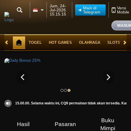
Jum, 24-
Main di
Versi
Jul-2026
Telegram
Mobile
15.15.15
MASU
TOGEL
HOT GAMES
OLAHRAGA
SLOTS
L
ampai 15.00.00. Selama waktu ini, CQ9 permainan tidak akan tersedia. Kami 
Buku
Hasil
Pasaran
Mimpi