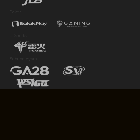
Poker
E-Sports
Sabung Ayam