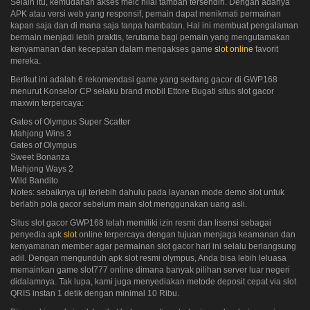
Selain itu, kemudahan akses melc nilai tambah tersendiri. Dengan adanya
APK atau versi web yang responsif, pemain dapat menikmati permainan
kapan saja dan di mana saja tanpa hambatan. Hal ini membuat pengalaman
bermain menjadi lebih praktis, terutama bagi pemain yang mengutamakan
kenyamanan dan kecepatan dalam mengakses game
slot online
favorit
mereka.
Berikut ini adalah 6 rekomendasi game yang sedang gacor di GWP168
menurut Konselor CP selaku brand mobil Ettore Bugati situs slot gacor
maxwin terpercaya:
Gates of Olympus Super Scatter
Mahjong Wins 3
Gates of Olympus
Sweet Bonanza
Mahjong Ways 2
Wild Bandito
Notes: sebaiknya uji terlebih dahulu pada layanan mode demo slot untuk
berlatih pola gacor sebelum main slot menggunakan uang asli.
Situs slot gacor GWP168 telah memiliki izin resmi dan lisensi sebagai
penyedia apk
slot
online terpercaya dengan tujuan menjaga keamanan dan
kenyamanan member agar permainan slot gacor hari ini selalu berlangsung
adil. Dengan mengunduh apk slot resmi olympus, Anda bisa lebih leluasa
memainkan game slot777 online dimana banyak pilihan server luar negeri
didalamnya. Tak lupa, kami juga menyediakan metode deposit cepat via slot
QRIS instan 1 detik dengan minimal 10 Ribu.