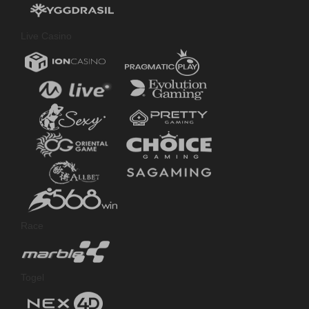
Live Casino
Race
Togel